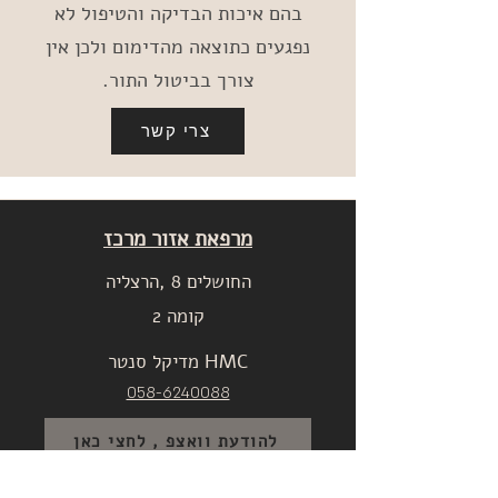
בהם איכות הבדיקה והטיפול לא
נפגעים כתוצאה מהדימום ולכן אין
צורך בביטול התור.
צרי קשר
מרפאת אזור מרכז
החושלים 8 ,הרצליה
קומה 2
מדיקל סנטר HMC
058-6240088
להודעת וואצפ , לחצי כאן